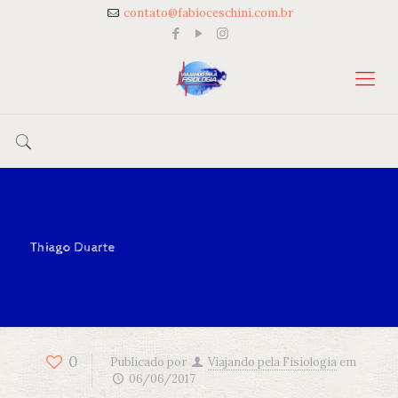
contato@fabioceschini.com.br
Thiago Duarte
0
Publicado por
Viajando pela Fisiologia
em
06/06/2017