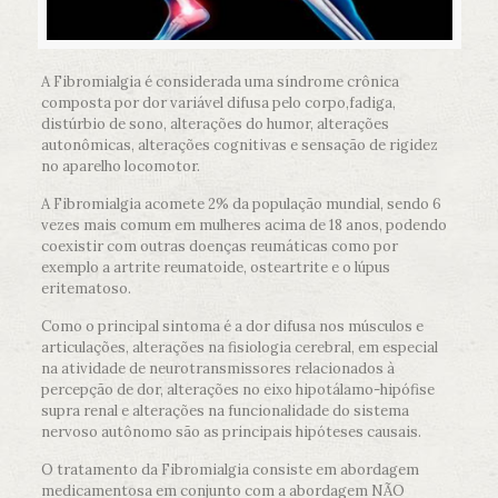
A Fibromialgia é considerada uma síndrome crônica
composta por dor variável difusa pelo corpo,fadiga,
distúrbio de sono, alterações do humor, alterações
autonômicas, alterações cognitivas e sensação de rigidez
no aparelho locomotor.
A Fibromialgia acomete 2% da população mundial, sendo 6
vezes mais comum em mulheres acima de 18 anos, podendo
coexistir com outras doenças reumáticas como por
exemplo a artrite reumatoide, osteartrite e o lúpus
eritematoso.
Como o principal sintoma é a dor difusa nos músculos e
articulações, alterações na fisiologia cerebral, em especial
na atividade de neurotransmissores relacionados à
percepção de dor, alterações no eixo hipotálamo-hipófise
supra renal e alterações na funcionalidade do sistema
nervoso autônomo são as principais hipóteses causais.
O tratamento da Fibromialgia consiste em abordagem
medicamentosa em conjunto com a abordagem NÃO