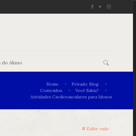
 do Aluno
Home
Privado: Blog
Conteúdos
Você Sabia?
Atividades Cardiovasculares para Idosos
Exibir tudo