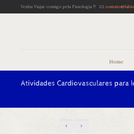
Venha Viajar comigo pela Fisiologia !!!
contato@fabio
Home
Atividades Cardiovasculares para 