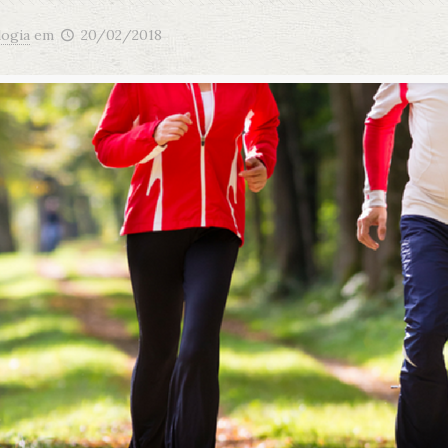
logia
em
20/02/2018