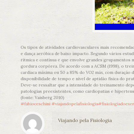
Os tipos de atividades cardiovasculares mais recomendado
e dança aeróbica de baixo impacto. Segundo vários estudo
rítmica e contínua e que envolve grandes grupame
ntos m
gordura corpórea. De acordo com a ACSM (1998), o trein
cardíaca máxima ou 50 a 85% do VO2 máx, com duração de
disponibilidade de tempo e nível de aptidão física do prat
Deve-se ressaltar que a intensidade do treinamento dep
patologias preexistentes, como cardiopatias e hipertens
(fonte: Vaisberg 2010)
#fabioceschini
#viajandopelafisiologia
#fisiologiadoexer
Viajando pela Fisiologia