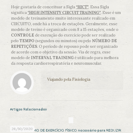
Hoje gostaria de conceituar a Sigla
“HICT”
. Essa Sigla
significa
“HIGH INTENSITY CIRCUIT TRAINING”
. Esse é um
modelo de treinamento muito interessante realizado em
CIRCUITO, onde há a troca de estações. Geralmente, esse
modelo de treino é organizado com 8 a 15 estações, onde o
CONTROLE
de execução do exercício pode ser realizado
pelo
TEMPO
(segundos ou minutos) ou pelo
NÚMERO DE
REPETIÇÕES
. O período de repouso pode ser organizado
de acordo com o objetivo da sessão. Via de regra, esse
modelo de
INTERVAL TRAINING
é utilizado para melhora
da resposta cardiorrespiratória e neuromuscular.
Viajando pela Fisiologia
Artigos Relacionados
26/10/2020
Qual é o MÍNIMO DE EXERCÍCIO FÍSICO necessário para REDUZIR