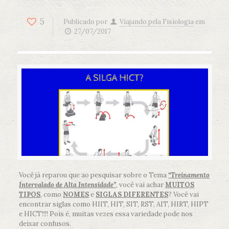
5
Publicado por
Viajando pela Fisiologia
em
27/07/2017
Você já reparou que ao pesquisar sobre o Tema
“Treinamento
Intervalado de Alta Intensidade”
, você vai achar
MUITOS
TIPOS
, como
NOMES
e
SIGLAS DIFERENTES
? Você vai
encontrar siglas como HIIT, HIT, SIT, RST, AIT, HIRT, HIPT
e HICT!!!! Pois é, muitas vezes essa variedade pode nos
deixar confusos.