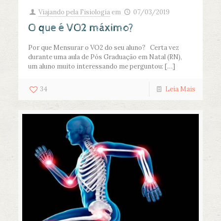
Viajando pela Fisiologia
em
07/03/2019
O que é VO2 máximo?
Por que Mensurar o VO2 do seu aluno? Certa vez
durante uma aula de Pós Graduação em Natal (RN),
um aluno muito interessando me perguntou:
[…]
34
Leia Mais