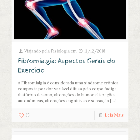
Viajando pela Fisiologia
em
11/12/2018
Fibromialgia: Aspectos Gerais do
Exercício
A Fibromialgia é considerada uma síndrome crônica
composta por dor variável difusa pelo corpo,fadiga,
distúrbio de sono, alterações do humor, alterações
autonômicas, alterações cognitivas e sensação
[…]
35
Leia Mais