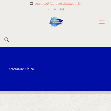
contato@fabioceschini.com.br
Atividade Física