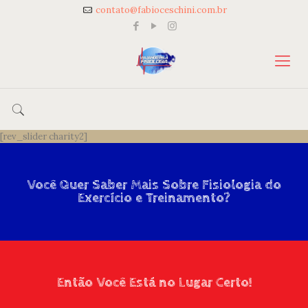
contato@fabioceschini.com.br
[rev_slider charity2]
Você Quer Saber Mais Sobre Fisiologia do
Exercício e Treinamento?
Então Você Está no Lugar Certo!