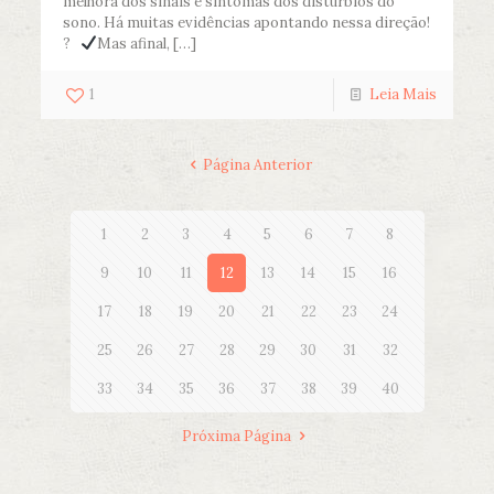
melhora dos sinais e sintomas dos distúrbios do
sono. Há muitas evidências apontando nessa direção!
?
Mas afinal,
[…]
1
Leia Mais
Página Anterior
1
2
3
4
5
6
7
8
9
10
11
12
13
14
15
16
17
18
19
20
21
22
23
24
25
26
27
28
29
30
31
32
33
34
35
36
37
38
39
40
Próxima Página