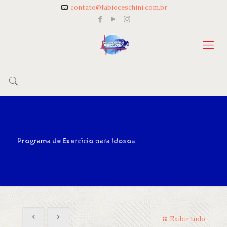
contato@fabioceschini.com.br
Programa de Exercício para Idosos
Exibir tudo