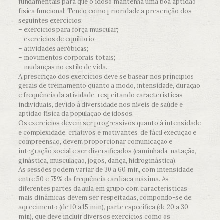
fundamentais para que o idoso mantenha uma boa aptidão
física funcional. Tendo como prioridade a prescrição dos
seguintes exercícios:
– exercícios para força muscular;
– exercício
s de equilíbrio;
– atividades aeróbicas;
– movimentos corporais totais;
– mudanças no estilo de vida.
A prescrição dos exercícios deve se basear nos príncipios
gerais de treinamento quanto a modo, intensidade, duração
e frequência da atividade, respeitando características
individuais, devido à diversidade nos níveis de saúde e
aptidão física da população de idosos.
Os exercícios devem ser progressivos quanto à intensidade
e complexidade, criativos e motivantes, de fácil execução e
compreensão, devem proporcionar comunicação e
integração social e ser diversificados (caminhada, natação,
ginástica, musculação, jogos, dança, hidroginástica).
As sessões podem variar de 30 a 60 min, com intensidade
entre 50 e 75% da frequência cardíaca máxima. As
diferentes partes da aula em grupo com características
mais dinâmicas devem ser respeitadas, compondo-se de:
aquecimento (de 10 a 15 min), parte específica (de 20 a 30
min), que deve incluir diversos exercícios como os