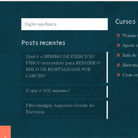
Cursos
Temas s
Posts recentes
Apoio e
Sala de
Qual é o MÍNIMO DE EXERCÍCIO
FÍSICO necessário para REDUZIR O
Sistema
RISCO DE MORTALIDADE POR
Com cer
CÂNCER?
O que é VO2 máximo?
Fibromialgia: Aspectos Gerais do
Exercício