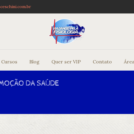
ceschini.com.br
Cursos
Blog
Quer ser VIP
Contato
Área
OMOÇÃO DA SAÚDE