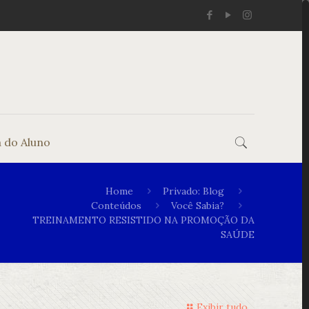
 do Aluno
Home
Privado: Blog
Conteúdos
Você Sabia?
TREINAMENTO RESISTIDO NA PROMOÇÃO DA
SAÚDE
Exibir tudo