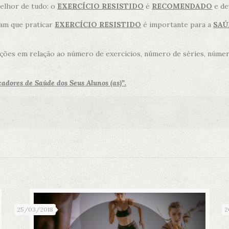
melhor de tudo: o
EXERCÍCIO RESISTIDO
é
RECOMENDADO
e de
ram que praticar
EXERCÍCIO RESISTIDO
é importante para a
SAÚ
es em relação ao número de exercícios, número de séries, número
adores de Saúde dos Seus Alunos (as)”.
25/03/2018
2