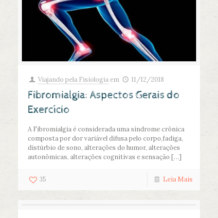
Viajando pela Fisiologia
em
11/12/2018
Fibromialgia: Aspectos Gerais do
Exercício
A Fibromialgia é considerada uma síndrome crônica
composta por dor variável difusa pelo corpo,fadiga,
distúrbio de sono, alterações do humor, alterações
autonômicas, alterações cognitivas e sensação
[…]
35
Leia Mais