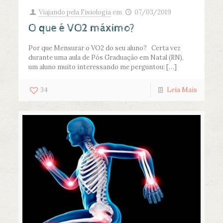
Viajando pela Fisiologia
em
07/03/2019
O que é VO2 máximo?
Por que Mensurar o VO2 do seu aluno? Certa vez
durante uma aula de Pós Graduação em Natal (RN),
um aluno muito interessando me perguntou:
[…]
34
Leia Mais