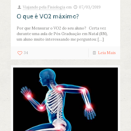
Viajando pela Fisiologia
em
07/03/2019
O que é VO2 máximo?
Por que Mensurar o VO2 do seu aluno? Certa vez
durante uma aula de Pós Graduação em Natal (RN),
um aluno muito interessando me perguntou:
[…]
34
Leia Mais