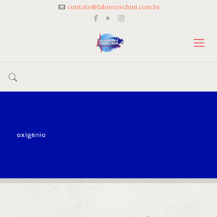
contato@fabioceschini.com.br
oxigênio