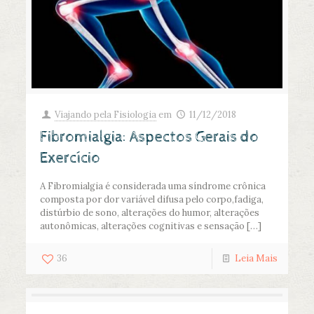
Viajando pela Fisiologia
em
11/12/2018
Fibromialgia: Aspectos Gerais do
Exercício
A Fibromialgia é considerada uma síndrome crônica
composta por dor variável difusa pelo corpo,fadiga,
distúrbio de sono, alterações do humor, alterações
autonômicas, alterações cognitivas e sensação
[…]
36
Leia Mais