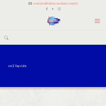
contato@fabioceschini.com.br
vo2 líquido