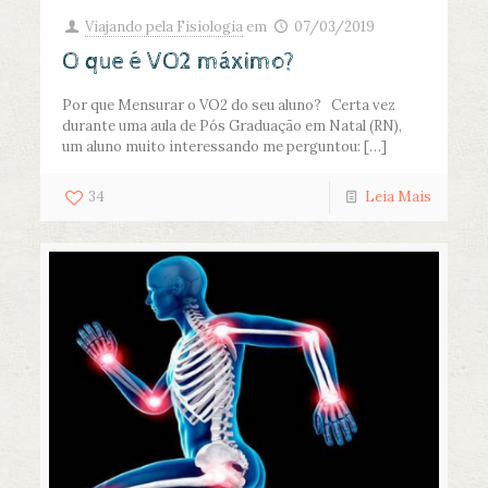
Viajando pela Fisiologia
em
07/03/2019
O que é VO2 máximo?
Por que Mensurar o VO2 do seu aluno? Certa vez
durante uma aula de Pós Graduação em Natal (RN),
um aluno muito interessando me perguntou:
[…]
34
Leia Mais