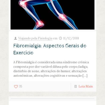
Viajando pela Fisiologia
em
11/12/2018
Fibromialgia: Aspectos Gerais do
Exercício
A Fibromialgia é considerada uma síndrome crônica
composta por dor variável difusa pelo corpo,fadiga,
distúrbio de sono, alterações do humor, alterações
autonômicas, alterações cognitivas e sensação
[…]
35
Leia Mais