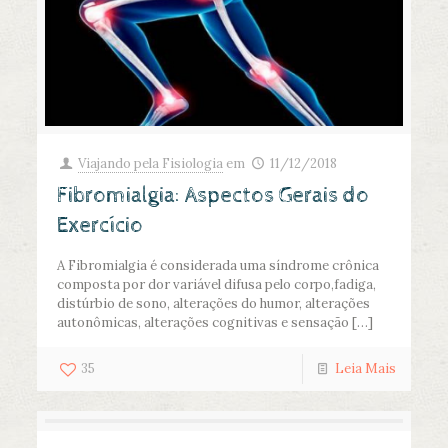
Viajando pela Fisiologia
em
11/12/2018
Fibromialgia: Aspectos Gerais do
Exercício
A Fibromialgia é considerada uma síndrome crônica
composta por dor variável difusa pelo corpo,fadiga,
distúrbio de sono, alterações do humor, alterações
autonômicas, alterações cognitivas e sensação
[…]
35
Leia Mais