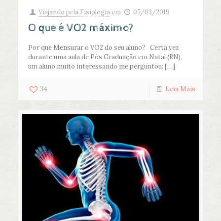
Viajando pela Fisiologia
em
07/03/2019
O que é VO2 máximo?
Por que Mensurar o VO2 do seu aluno? Certa vez
durante uma aula de Pós Graduação em Natal (RN),
um aluno muito interessando me perguntou:
[…]
34
Leia Mais