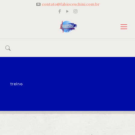
contato@fabioceschini.com.br
treino